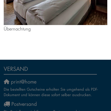
Übernachtung
VERSAND
print@home
Die bestellten Gutscheine erhalten Sie umgehend als PDF-
Dokument und können diese sofort selber ausdrucken.
Postversand