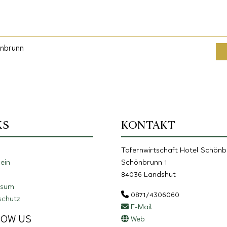
önbrunn
KS
KONTAKT
Tafernwirtschaft Hotel Schön
ein
Schönbrunn 1
84036 Landshut
ssum
0871/4306060
schutz
E-Mail
LOW US
Web