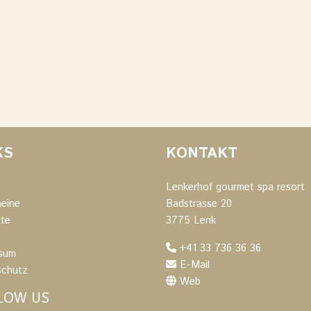
KS
KONTAKT
Lenkerhof gourmet spa resort
eine
Badstrasse 20
te
3775 Lenk
+41 33 736 36 36
sum
E-Mail
schutz
Web
LOW US