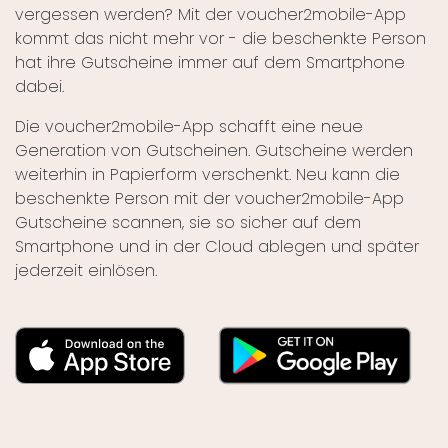
vergessen werden? Mit der voucher2mobile-App
kommt das nicht mehr vor - die beschenkte Person
hat ihre Gutscheine immer auf dem Smartphone
dabei.
Die voucher2mobile-App schafft eine neue
Generation von Gutscheinen. Gutscheine werden
weiterhin in Papierform verschenkt. Neu kann die
beschenkte Person mit der voucher2mobile-App
Gutscheine scannen, sie so sicher auf dem
Smartphone und in der Cloud ablegen und später
jederzeit einlösen.