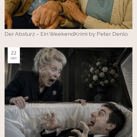
Der Absturz – Ein WeekendKrimi by Peter Denlo
22
OKT