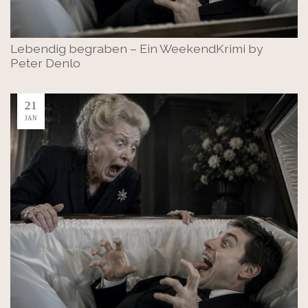
Lebendig begraben – Ein WeekendKrimi by
Peter Denlo
21
JAN