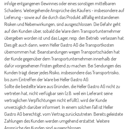
infolge entgangenen Gewinnes oder eines sonstigen mittelbaren
Schadens. Weitergehende Ansprüche des Käufers - insbesondere auf
Lieferung - sowie auf die durch das Produkt allfällig entstandenen
Risiken und Nebenwirkungen, sind ausgeschlossen. Die Gefahr geht
auf den Kunden über, sobald die Ware dem Transportunternehmer
übergeben worden ist und das Lager, resp. den Betrieb verlassen hat.
Dies gilt auch dann, wenn Heller Gastro AG die Transportkosten
übernommen hat. Beanstandungen wegen Transportschäden hat
der Kunde gegenüber dem Transportunternehmen innerhalb der
dafür vorgesehenen Fristen geltend zu machen. Bei Sendungen des
Kunden trägt dieser jedes Risiko, insbesondere das Transportrisiko,
bis zum Eintreffen der Ware bei Heller Gastro AG.
Sollte die bestellte Ware aus Gründen, die Heller Gastro AG nicht zu
vertreten hat, nicht verfügbar sein (z.B. weil ein Lieferant seine
vertraglichen Verpflichtungen nicht erfüllt), wird der Kunde
unverzüglich darüber informiert. In einem solchen Fall ist Heller
Gastro AG berechtigt, vom Vertrag zurückzutreten. Bereits geleistete
Zahlungen des Kunden werden umgehend erstattet. Weitere
Ansprüche des Kunden sind ausgeschlossen.