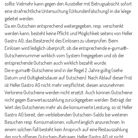
sollte. Vielmehr kann gegen den Aussteller mit Betrugsabsicht sofort
eine strafrechtliche Untersuchung (Urkundenfälschung) in die Wege
geleitet werden.
Da ein Gutschein entsprechend weitergegeben, resp. verschenkt
werden kann, besteht keine Pflicht und Möglichkeit seitens von Heller
Gastro AG, das Besitzrecht des Einlösers zu überprüfen. Beim
Einlösen wird lediglich überprüft, ob die entsprechende e-guma®-
Gutscheinnummer wirklich vom System freigegeben und ob der
entsprechende Gutschein auch wirklich bezahlt wurde.
Die e-guma®-Gutscheine sind in der Regel 2 Jahre gültig (siehe
Datum und Gültigkeitsdauer auf Gutschein). Nach Ablauf dieser Frist
ist Heller Gastro AG nicht mehr verpflichtet, diesen anzunehmen.
Verlorene Gutscheine werden nicht ersetzt. Auch können Gutscheine
nicht gegen Barwertauszahlung zurückgegeben werden. Beträgt der
Wert des Gutscheines mehr als die konsumierte Leistung, so ist Heller
Gastro AG bereit, den verbleibenden Gutschein-Saldo bei weiteren
Besuchen resp. Konsumationen, vollumfänglich anzurechnen. In
einem solchen Fall besteht kein Anspruch auf eine Restauszahlung
des noch offenen Gutschein-Betrages. Heller Gastro AG ist nicht