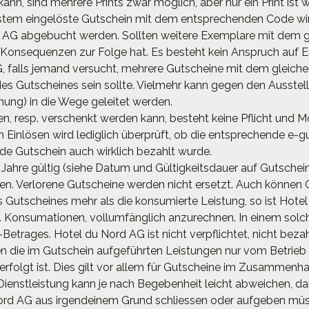
n, sind mehrere Prints zwar möglich, aber nur ein Print ist w
m eingelöste Gutschein mit dem entsprechenden Code wird
 AG abgebucht werden. Sollten weitere Exemplare mit dem gl
Konsequenzen zur Folge hat. Es besteht kein Anspruch auf Er
 falls jemand versucht, mehrere Gutscheine mit dem gleiche
 des Gutscheines sein sollte. Vielmehr kann gegen den Ausstel
hung) in die Wege geleitet werden.
, resp. verschenkt werden kann, besteht keine Pflicht und M
im Einlösen wird lediglich überprüft, ob die entsprechende
e Gutschein auch wirklich bezahlt wurde.
ahre gültig (siehe Datum und Gültigkeitsdauer auf Gutschein)
men. Verlorene Gutscheine werden nicht ersetzt. Auch können
Gutscheines mehr als die konsumierte Leistung, so ist Hotel
 Konsumationen, vollumfänglich anzurechnen. In einem solche
etrages. Hotel du Nord AG ist nicht verpflichtet, nicht bez
 die im Gutschein aufgeführten Leistungen nur vom Betrieb e
erfolgt ist. Dies gilt vor allem für Gutscheine im Zusamme
ienstleistung kann je nach Begebenheit leicht abweichen, dar
Nord AG aus irgendeinem Grund schliessen oder aufgeben mü