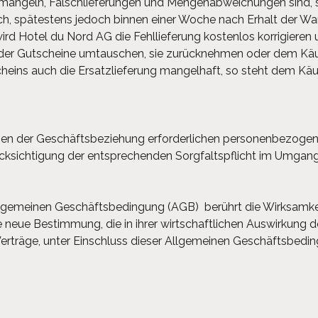
ängeln, Falschlieferungen und Mengenabweichungen sind, s
h, spätestens jedoch binnen einer Woche nach Erhalt der Ware
d Hotel du Nord AG die Fehllieferung kostenlos korrigieren 
oder Gutscheine umtauschen, sie zurücknehmen oder dem Käufe
eins auch die Ersatzlieferung mangelhaft, so steht dem Kä
hmen der Geschäftsbeziehung erforderlichen personenbezoge
rücksichtigung der entsprechenden Sorgfaltspflicht im Umgan
Allgemeinen Geschäftsbedingung (AGB) berührt die Wirksamke
ne neue Bestimmung, die in ihrer wirtschaftlichen Auswirkun
erträge, unter Einschluss dieser Allgemeinen Geschäftsbeding