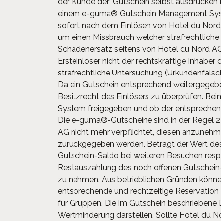
der Kunde den Gutschein selbst ausdrucken kan
einem e-guma® Gutschein Management Syste
sofort nach dem Einlösen von Hotel du Nord
um einen Missbrauch welcher strafrechtliche 
Schadenersatz seitens von Hotel du Nord AG,
Ersteinlöser nicht der rechtskräftige Inhaber
strafrechtliche Untersuchung (Urkundenfälsc
Da ein Gutschein entsprechend weitergegeben
Besitzrecht des Einlösers zu überprüfen. Be
System freigegeben und ob der entsprechend
Die e-guma®-Gutscheine sind in der Regel 2 J
AG nicht mehr verpflichtet, diesen anzuneh
zurückgegeben werden. Beträgt der Wert des 
Gutschein-Saldo bei weiteren Besuchen resp.
Restauszahlung des noch offenen Gutschein-B
zu nehmen. Aus betrieblichen Gründen können
entsprechende und rechtzeitige Reservation 
für Gruppen. Die im Gutschein beschriebene D
Wertminderung darstellen. Sollte Hotel du 