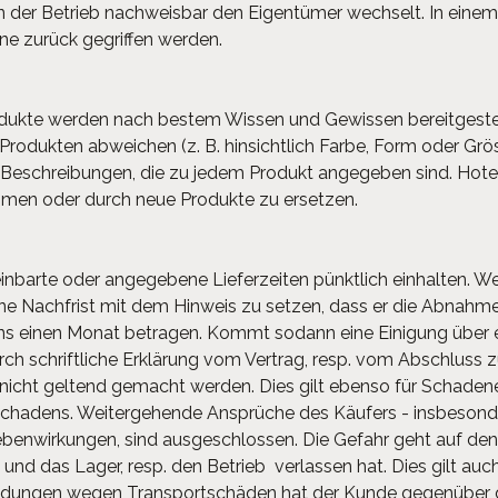
nn der Betrieb nachweisbar den Eigentümer wechselt. In einem
heine zurück gegriffen werden.
dukte werden nach bestem Wissen und Gewissen bereitgestel
 Produkten abweichen (z. B. hinsichtlich Farbe, Form oder Grö
Beschreibungen, die zu jedem Produkt angegeben sind. Hotel
hmen oder durch neue Produkte zu ersetzen.
einbarte oder angegebene Lieferzeiten pünktlich einhalten.
eine Nachfrist mit dem Hinweis zu setzen, dass er die Abna
ens einen Monat betragen. Kommt sodann eine Einigung über 
rch schriftliche Erklärung vom Vertrag, resp. vom Abschluss 
nicht geltend gemacht werden. Dies gilt ebenso für Schade
chadens. Weitergehende Ansprüche des Käufers - insbesonder
Nebenwirkungen, sind ausgeschlossen. Die Gefahr geht auf d
nd das Lager, resp. den Betrieb verlassen hat. Dies gilt au
dungen wegen Transportschäden hat der Kunde gegenüber 