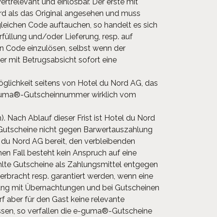
ertrelevant und einlösbar. Der erste mit
 als das Original angesehen und muss
eichen Code auftauchen, so handelt es sich
füllung und/oder Lieferung, resp. auf
n Code einzulösen, selbst wenn der
ler mit Betrugsabsicht sofort eine
öglichkeit seitens von Hotel du Nord AG, das
 e-guma®-Gutscheinnummer wirklich vom
. Nach Ablauf dieser Frist ist Hotel du Nord
 Gutscheine nicht gegen Barwertauszahlung
 du Nord AG bereit, den verbleibenden
n Fall besteht kein Anspruch auf eine
ahlte Gutscheine als Zahlungsmittel entgegen
rbracht resp. garantiert werden, wenn eine
nhang mit Übernachtungen und bei Gutscheinen
f aber für den Gast keine relevante
ssen, so verfallen die e-guma®-Gutscheine