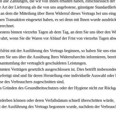
 alle Zahlungen, die wir von Ihnen erhalten haben, einschliesslich de
re Art der Lieferung als die von uns angebotene, günstigste Standardlie
n dem die Mitteilung über Ihren Widerruf dieses Vertrags bei uns ein
hen Transaktion eingesetzt haben, es sei denn mit Ihnen wurde ausdrück
erechnet.
estens binnen vierzehn Tagen ab dem Tag, an dem Sie uns über den Wide
wahrt, wenn Sie die Waren vor Ablauf der Frist von vierzehn Tagen abse
fsfrist mit der Ausführung des Vertrags beginnen, so haben Sie uns ei
em Sie uns über die Ausübung Ihres Widerrufsrechts informieren, bereits
samtumfang der vertraglich geschuldeten Leistungen.
mmten Verträgen gesetzlich ausgeschlossen ist. Dies betrifft insbesonde
gefertigt sind und für deren Herstellung eine individuelle Auswahl ode
sse des Verbrauchers zugeschnitten sind,
aus Gründen des Gesundheitsschutzes oder der Hygiene nicht zur Rückg
erderben können oder deren Verfallsdatum schnell überschritten würde,
mit der Ausführung des Vertrags begonnen wurde, nachdem der Verbrauch