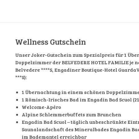
Wellness Gutschein
Unser Joker-Gutschein zum Spezialpreis für 1 Üb
Doppelzimmer der BELVEDERE HOTEL FAMILIE je na
Belvedere ****S, Engadiner Boutique-Hotel GuardaV
***S):
1 Übernachtung in einem schönen Doppelzimme
1 Römisch-Irisches Bad im Engadin Bad Scuol (
Welcome-Apéro
Alpine Schlemmerbuffets zum Brunchen
Engadin Bad Scuol – täglich unbeschränkte Eintr
Saunalandschaft des Mineralbades Engadin Bad
im Bademantel erreichbar