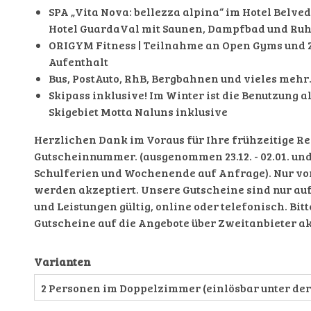
SPA „Vita Nova: bellezza alpina“ im Hotel Belve
Hotel GuardaVal mit Saunen, Dampfbad und R
ORIGYM Fitness | Teilnahme an Open Gyms und 
Aufenthalt
Bus, PostAuto, RhB, Bergbahnen und vieles meh
Skipass inklusive! Im Winter ist die Benutzung 
Skigebiet Motta Naluns inklusive
Herzlichen Dank im Voraus für Ihre frühzeitige R
Gutscheinnummer. (ausgenommen 23.12. - 02.01. und 01
Schulferien und Wochenende auf Anfrage). Nur v
werden akzeptiert. Unsere Gutscheine sind nur au
und Leistungen gültig, online oder telefonisch. Bit
Gutscheine auf die Angebote über Zweitanbieter a
Varianten