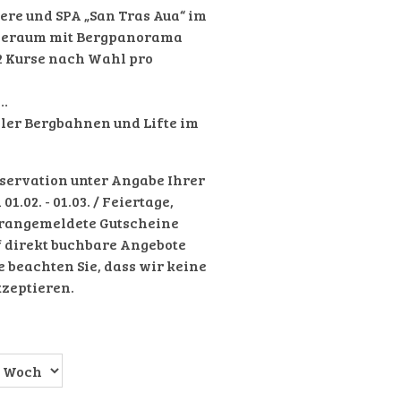
dere und SPA „San Tras Aua“ im
uheraum mit Bergpanorama
2 Kurse nach Wahl pro
r…
aller Bergbahnen und Lifte im
eservation unter Angabe Ihrer
.02. - 01.03. / Feiertage,
orangemeldete Gutscheine
f direkt buchbare Angebote
te beachten Sie, dass wir keine
kzeptieren.