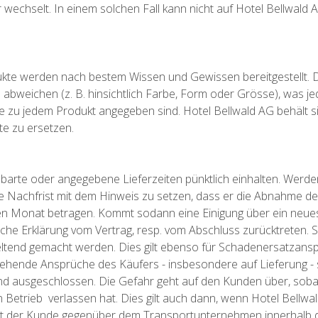
echselt. In einem solchen Fall kann nicht auf Hotel Bellwald A
ukte werden nach bestem Wissen und Gewissen bereitgestellt. 
n abweichen (z. B. hinsichtlich Farbe, Form oder Grösse), was j
 zu jedem Produkt angegeben sind. Hotel Bellwald AG behält si
e zu ersetzen.
inbarte oder angegebene Lieferzeiten pünktlich einhalten. Wer
ne Nachfrist mit dem Hinweis zu setzen, dass er die Abnahme d
en Monat betragen. Kommt sodann eine Einigung über ein neues
liche Erklärung vom Vertrag, resp. vom Abschluss zurücktreten.
eltend gemacht werden. Dies gilt ebenso für Schadenersatzan
ehende Ansprüche des Käufers - insbesondere auf Lieferung - so
nd ausgeschlossen. Die Gefahr geht auf den Kunden über, so
n Betrieb verlassen hat. Dies gilt auch dann, wenn Hotel Bell
der Kunde gegenüber dem Transportunternehmen innerhalb de