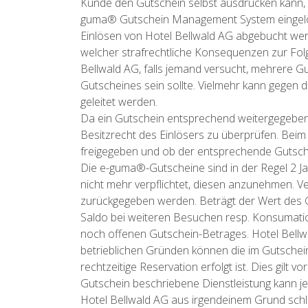
Kunde den Gutschein selbst ausdrucken kann, si
guma® Gutschein Management System eingelös
Einlösen von Hotel Bellwald AG abgebucht wer
welcher strafrechtliche Konsequenzen zur Folg
Bellwald AG, falls jemand versucht, mehrere Gu
Gutscheines sein sollte. Vielmehr kann gegen d
geleitet werden.
Da ein Gutschein entsprechend weitergegeben, 
Besitzrecht des Einlösers zu überprüfen. Bei
freigegeben und ob der entsprechende Gutsche
Die e-guma®-Gutscheine sind in der Regel 2 Jah
nicht mehr verpflichtet, diesen anzunehmen. 
zurückgegeben werden. Beträgt der Wert des Gu
Saldo bei weiteren Besuchen resp. Konsumatio
noch offenen Gutschein-Betrages. Hotel Bellwal
betrieblichen Gründen können die im Gutschei
rechtzeitige Reservation erfolgt ist. Dies gi
Gutschein beschriebene Dienstleistung kann je
Hotel Bellwald AG aus irgendeinem Grund schl