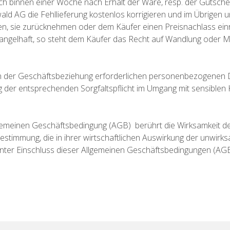
och binnen einer Woche nach Erhalt der Ware, resp. der Gutschei
ld AG die Fehllieferung kostenlos korrigieren und im Übrigen 
, sie zurücknehmen oder dem Käufer einen Preisnachlass einr
angelhaft, so steht dem Käufer das Recht auf Wandlung oder M
men der Geschäftsbeziehung erforderlichen personenbezogenen
ng der entsprechenden Sorgfaltspflicht im Umgang mit sensible
gemeinen Geschäftsbedingung (AGB) berührt die Wirksamkeit der
estimmung, die in ihrer wirtschaftlichen Auswirkung der unwi
unter Einschluss dieser Allgemeinen Geschäftsbedingungen (AGB),