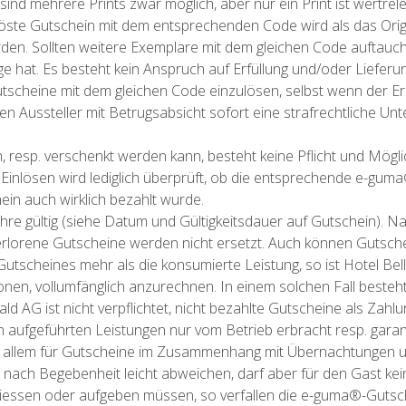
nd mehrere Prints zwar möglich, aber nur ein Print ist wertrele
te Gutschein mit dem entsprechenden Code wird als das Orig
den. Sollten weitere Exemplare mit dem gleichen Code auftauc
e hat. Es besteht kein Anspruch auf Erfüllung und/oder Lieferu
tscheine mit dem gleichen Code einzulösen, selbst wenn der Ers
en Aussteller mit Betrugsabsicht sofort eine strafrechtliche U
resp. verschenkt werden kann, besteht keine Pflicht und Möglic
m Einlösen wird lediglich überprüft, ob die entsprechende e-g
in auch wirklich bezahlt wurde.
re gültig (siehe Datum und Gültigkeitsdauer auf Gutschein). Nac
Verlorene Gutscheine werden nicht ersetzt. Auch können Gutsc
tscheines mehr als die konsumierte Leistung, so ist Hotel Bel
nen, vollumfänglich anzurechnen. In einem solchen Fall besteh
d AG ist nicht verpflichtet, nicht bezahlte Gutscheine als Zah
n aufgeführten Leistungen nur vom Betrieb erbracht resp. gara
lt vor allem für Gutscheine im Zusammenhang mit Übernachtungen 
 nach Begebenheit leicht abweichen, darf aber für den Gast kein
iessen oder aufgeben müssen, so verfallen die e-guma®-Gutsche