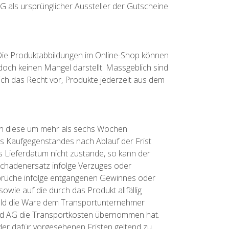
G als ursprünglicher Aussteller der Gutscheine
Die Produktabbildungen im Online-Shop können
edoch keinen Mangel darstellt. Massgeblich sind
ch das Recht vor, Produkte jederzeit aus dem
den diese um mehr als sechs Wochen
es Kaufgegenstandes nach Ablauf der Frist
 Lieferdatum nicht zustande, so kann der
 Schadenersatz infolge Verzuges oder
sprüche infolge entgangenen Gewinnes oder
wie auf die durch das Produkt allfällig
bald die Ware dem Transportunternehmer
wald AG die Transportkosten übernommen hat.
r dafür vorgesehenen Fristen geltend zu