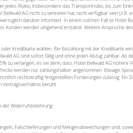
 jedes Risiko, insbesondere das Transportrisiko, bis zum Eintr
 Bellwald AG nicht zu vertreten hat, nicht verfügbar sein (z.B. we
unverzüglich darüber informiert. In einem solchen Fall ist Hotel 
n des Kunden werden umgehend erstattet. Weitere Ansprüche de
der Kreditkarte wählen. Bei Bezahlung mit der Kreditkarte wi
llwald AG sind sofort fällig und ohne jeden Abzug zahlbar. Ab
 5% zu verlangen, es sei denn, dass Hotel Bellwald AG höhere 
Schecks werden nur zahlungshalber angenommen. Etwaige Spes
richtlich rechtskräftig festgestellten Forderungen zulässig. Ei
 Vertragsverhältnis beruht.
n der Widerrufsbelehrung.
geln, Falschlieferungen und Mengenabweichungen sind, sowe