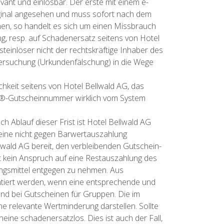
vant und einlösbar. Der erste mit einem e-
inal angesehen und muss sofort nach dem
hen, so handelt es sich um einen Missbrauch
ng, resp. auf Schadenersatz seitens von Hotel
teinlöser nicht der rechtskräftige Inhaber des
ntersuchung (Urkundenfälschung) in die Wege
hkeit seitens von Hotel Bellwald AG, das
uma®-Gutscheinnummer wirklich vom System
h Ablauf dieser Frist ist Hotel Bellwald AG
heine nicht gegen Barwertauszahlung
lwald AG bereit, den verbleibenden Gutschein-
t kein Anspruch auf eine Restauszahlung des
lungsmittel entgegen zu nehmen. Aus
ntiert werden, wenn eine entsprechende und
und bei Gutscheinen für Gruppen. Die im
e relevante Wertminderung darstellen. Sollte
ine schadenersatzlos. Dies ist auch der Fall,