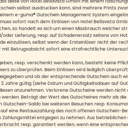
dass diese von Hotel Bellavista GmbH mit einem fälschu
chein selbst ausdrucken kann, sind mehrere Prints zwar m
mit einem e-guma® Gutschein Management System eingel
 muss sofort nach dem Einlösen von Hotel Bellavista Gm
en, so handelt es sich um einen Missbrauch welcher str
d/oder Lieferung, resp. auf Schadenersatz seitens von Hot
 einzulösen, selbst wenn der Ersteinlöser nicht der rech
r mit Betrugsabsicht sofort eine strafrechtliche Unters
ben, resp. verschenkt werden kann, besteht keine Pflich
ösers zu überprüfen. Beim Einlösen wird lediglich überpr
igegeben und ob der entsprechende Gutschein auch wir
 Jahre gültig (siehe Datum und Gültigkeitsdauer auf Gutsc
 diesen anzunehmen. Verlorene Gutscheine werden nicht 
rden. Beträgt der Wert des Gutscheines mehr als die ko
n Gutschein-Saldo bei weiteren Besuchen resp. Konsumat
 auf eine Restauszahlung des noch offenen Gutschein-Betr
als Zahlungsmittel entgegen zu nehmen. Aus betriebliche
erbracht resp. garantiert werden, wenn eine entsprechen