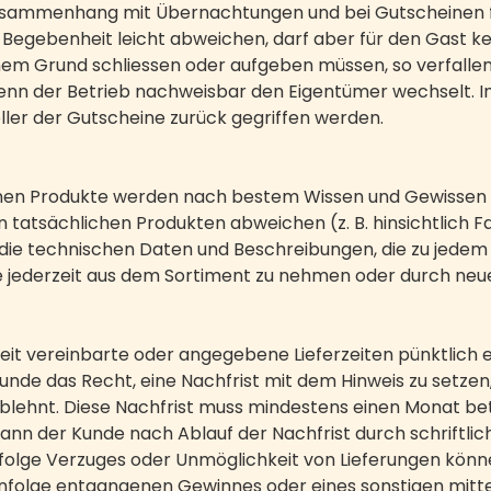
im Zusammenhang mit Übernachtungen und bei Gutscheinen 
 Begebenheit leicht abweichen, darf aber für den Gast k
inem Grund schliessen oder aufgeben müssen, so verfall
 wenn der Betrieb nachweisbar den Eigentümer wechselt. In
teller der Gutscheine zurück gegriffen werden.
nen Produkte werden nach bestem Wissen und Gewissen b
n tatsächlichen Produkten abweichen (z. B. hinsichtlich 
 die technischen Daten und Beschreibungen, die zu jedem 
 jederzeit aus dem Sortiment zu nehmen oder durch neue
eit vereinbarte oder angegebene Lieferzeiten pünktlich 
unde das Recht, eine Nachfrist mit dem Hinweis zu setze
ablehnt. Diese Nachfrist muss mindestens einen Monat b
kann der Kunde nach Ablauf der Nachfrist durch schriftli
nfolge Verzuges oder Unmöglichkeit von Lieferungen kön
infolge entgangenen Gewinnes oder eines sonstigen mit