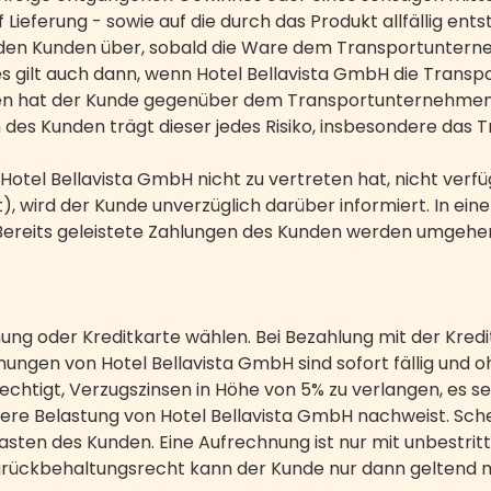
Lieferung - sowie auf die durch das Produkt allfällig en
f den Kunden über, sobald die Ware dem Transportunter
Dies gilt auch dann, wenn Hotel Bellavista GmbH die Tran
 hat der Kunde gegenüber dem Transportunternehmen 
des Kunden trägt dieser jedes Risiko, insbesondere das Tr
Hotel Bellavista GmbH nicht zu vertreten hat, nicht verfügb
t), wird der Kunde unverzüglich darüber informiert. In ein
 Bereits geleistete Zahlungen des Kunden werden umgehe
ng oder Kreditkarte wählen. Bei Bezahlung mit der Kred
ungen von Hotel Bellavista GmbH sind sofort fällig und 
chtigt, Verzugszinsen in Höhe von 5% zu verlangen, es se
gere Belastung von Hotel Bellavista GmbH nachweist. Sc
en des Kunden. Eine Aufrechnung ist nur mit unbestritte
 Zurückbehaltungsrecht kann der Kunde nur dann geltend