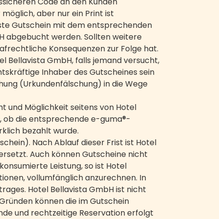
ngssicheren Code an den Kunden
öglich, aber nur ein Print ist
öste Gutschein mit dem entsprechenden
bH abgebucht werden. Sollten weitere
afrechtliche Konsequenzen zur Folge hat.
el Bellavista GmbH, falls jemand versucht,
tskräftige Inhaber des Gutscheines sein
uchung (Urkundenfälschung) in die Wege
t und Möglichkeit seitens von Hotel
üft, ob die entsprechende e-guma®-
klich bezahlt wurde.
hein). Nach Ablauf dieser Frist ist Hotel
ersetzt. Auch können Gutscheine nicht
nsumierte Leistung, so ist Hotel
ionen, vollumfänglich anzurechnen. In
ages. Hotel Bellavista GmbH ist nicht
n Gründen können die im Gutschein
de und rechtzeitige Reservation erfolgt