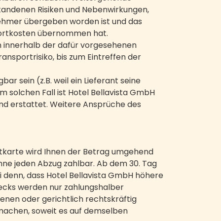
tstandenen Risiken und Nebenwirkungen,
nehmer übergeben worden ist und das
sportkosten übernommen hat.
innerhalb der dafür vorgesehenen
ansportrisiko, bis zum Eintreffen der
ar sein (z.B. weil ein Lieferant seine
em solchen Fall ist Hotel Bellavista GmbH
nd erstattet. Weitere Ansprüche des
itkarte wird Ihnen der Betrag umgehend
ohne jeden Abzug zahlbar. Ab dem 30. Tag
i denn, dass Hotel Bellavista GmbH höhere
hecks werden nur zahlungshalber
nen oder gerichtlich rechtskräftig
 machen, soweit es auf demselben