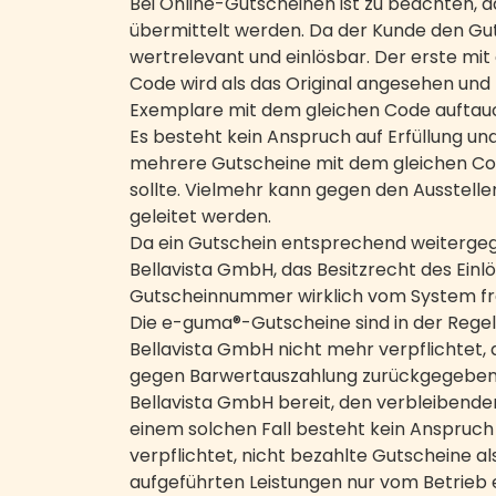
Bei Online-Gutscheinen ist zu beachten, 
übermittelt werden. Da der Kunde den Guts
wertrelevant und einlösbar. Der erste 
Code wird als das Original angesehen und
Exemplare mit dem gleichen Code auftauch
Es besteht kein Anspruch auf Erfüllung un
mehrere Gutscheine mit dem gleichen Code
sollte. Vielmehr kann gegen den Ausstelle
geleitet werden.
Da ein Gutschein entsprechend weitergege
Bellavista GmbH, das Besitzrecht des Einl
Gutscheinnummer wirklich vom System fre
Die e-guma®-Gutscheine sind in der Regel 2
Bellavista GmbH nicht mehr verpflichtet,
gegen Barwertauszahlung zurückgegeben we
Bellavista GmbH bereit, den verbleibende
einem solchen Fall besteht kein Anspruch
verpflichtet, nicht bezahlte Gutscheine 
aufgeführten Leistungen nur vom Betrieb 