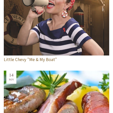
Little Chevy "Me & My Boat"
14
NOV