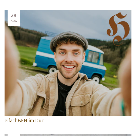
28
AUG
eifachBEN im Duo