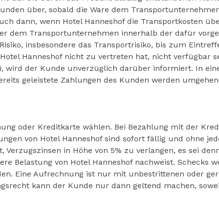
 Kunden über, sobald die Ware dem Transportunternehmer
lt auch dann, wenn Hotel Hanneshof die Transportkosten
r dem Transportunternehmen innerhalb der dafür vorges
isiko, insbesondere das Transportrisiko, bis zum Eintreff
Hotel Hanneshof nicht zu vertreten hat, nicht verfügbar sei
t), wird der Kunde unverzüglich darüber informiert. In ein
Bereits geleistete Zahlungen des Kunden werden umgehend
ng oder Kreditkarte wählen. Bei Bezahlung mit der Kred
ungen von Hotel Hanneshof sind sofort fällig und ohne j
, Verzugszinsen in Höhe von 5% zu verlangen, es sei den
ngere Belastung von Hotel Hanneshof nachweist. Schecks
. Eine Aufrechnung ist nur mit unbestrittenen oder gerich
gsrecht kann der Kunde nur dann geltend machen, soweit