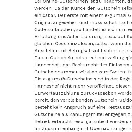
Bei Online-Gutscheinen ist zu beachten, 
werden. Da der Kunde den Gutschein selbst
einlösbar. Der erste mit einem e-guma® 
Original angesehen und muss sofort nach
Code auftauchen, so handelt es sich um e
Erfüllung und/oder Lieferung, resp. auf S
gleichen Code einzulösen, selbst wenn der 
Aussteller mit Betrugsabsicht sofort eine
Da ein Gutschein entsprechend weitergegeb
Hanneshof , das Besitzrecht des Einlösers
Gutscheinnummer wirklich vom System fre
Die e-guma®-Gutscheine sind in der Regel 3
Hanneshof nicht mehr verpflichtet, diese
Barwertauszahlung zurückgegeben werden. 
bereit, den verbleibenden Gutschein-Sald
besteht kein Anspruch auf eine Restauszah
Gutscheine als Zahlungsmittel entgegen 
Betrieb erbracht resp. garantiert werden, 
im Zusammenhang mit Übernachtungen und 