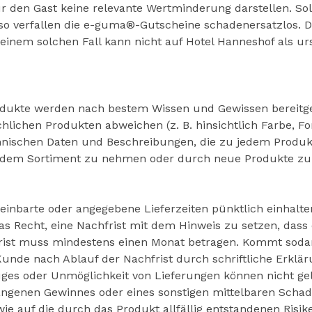
ür den Gast keine relevante Wertminderung darstellen. So
 verfallen die e-guma®-Gutscheine schadenersatzlos. Die
inem solchen Fall kann nicht auf Hotel Hanneshof als ur
dukte werden nach bestem Wissen und Gewissen bereitges
chlichen Produkten abweichen (z. B. hinsichtlich Farbe, F
echnischen Daten und Beschreibungen, die zu jedem Produk
us dem Sortiment zu nehmen oder durch neue Produkte zu
reinbarte oder angegebene Lieferzeiten pünktlich einhalt
as Recht, eine Nachfrist mit dem Hinweis zu setzen, das
hfrist muss mindestens einen Monat betragen. Kommt soda
unde nach Ablauf der Nachfrist durch schriftliche Erklä
uges oder Unmöglichkeit von Lieferungen können nicht ge
angenen Gewinnes oder eines sonstigen mittelbaren Scha
wie auf die durch das Produkt allfällig entstandenen Ris