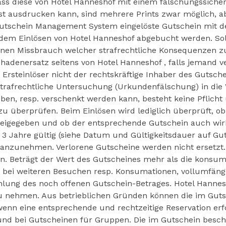
dass diese von Hotel Hanneshof mit einem fälschungssich
 ausdrucken kann, sind mehrere Prints zwar möglich, abe
Gutschein Management System eingelöste Gutschein mit 
 dem Einlösen von Hotel Hanneshof abgebucht werden. So
inen Missbrauch welcher strafrechtliche Konsequenzen zu
chadenersatz seitens von Hotel Hanneshof , falls jemand
Ersteinlöser nicht der rechtskräftige Inhaber des Gutsche
 strafrechtliche Untersuchung (Urkundenfälschung) in die
en, resp. verschenkt werden kann, besteht keine Pflicht 
 zu überprüfen. Beim Einlösen wird lediglich überprüft,
igegeben und ob der entsprechende Gutschein auch wirk
 Jahre gültig (siehe Datum und Gültigkeitsdauer auf Gutsc
n anzunehmen. Verlorene Gutscheine werden nicht ersetzt
Beträgt der Wert des Gutscheines mehr als die konsumie
o bei weiteren Besuchen resp. Konsumationen, vollumfäng
lung des noch offenen Gutschein-Betrages. Hotel Hanneshof
zu nehmen. Aus betrieblichen Gründen können die im Gut
wenn eine entsprechende und rechtzeitige Reservation erfol
bei Gutscheinen für Gruppen. Die im Gutschein beschri