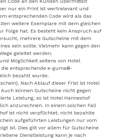
eren Code an den Kunden übermittelt
r nur ein Print ist wertrelevant und
dem entsprechenden Code wird als das
llten weitere Exemplare mit dem gleichen
r Folge hat. Es besteht kein Anspruch auf
 versucht, mehrere Gutscheine mit dem
ines sein sollte. Vielmehr kann gegen den
 Wege geleitet werden.
und Möglichkeit seitens von Hotel
 ob die entsprechende e-guma®-
lich bezahlt wurde.
hein). Nach Ablauf dieser Frist ist Hotel
. Auch können Gutscheine nicht gegen
rte Leistung, so ist Hotel Hanneshof
lich anzurechnen. In einem solchen Fall
 ist nicht verpflichtet, nicht bezahlte
schein aufgeführten Leistungen nur vom
gt ist. Dies gilt vor allem für Gutscheine
ebene Dienstleistung kann je nach