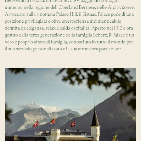
Benvenuti a Gstaad: un incantevole villaggio di montagna
immerso nella regione dell'Oberland Bernese, nelle Alpi svizzere.
Arroccato sulla rinomata Palace Hill, il Gstaad Palace gode di una
posizione privilegiata e offre un'esperienza indimenticabile
definita da eleganza, relax e calda ospitalità. Aperto nel 1913 e ora
gestito dalla terza generazione della famiglia Scherz, il Palace è un
vero e proprio affare di famiglia, conosciuto in tutto il mondo per
il suo servizio personalizzato e la sua atmosfera particolare.