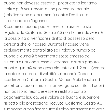
buono non dovesse esserne il proprietario legittimo.
Inoltre può venir avviata una procedura penale
(falsificazione di documenti) contro l’emittente
intenzionato all’inganno.
Siccome un buono può essere sia trasmesso sia
regalato, la California Gastro AG non ha né il dovere né
la possibilità di verificare il diritto di possesso della
persona che lo incassa. Durante l’incasso viene
esclusivamente controllato se il relativo numero del
buono e-guma© è veramente stato emesso dal
sistema e il buono stesso è veramente stato pagato. I
buoni e-guma© sono generalmente validi 2 anni (vedere
la data e la durata di validità sul buono). Dopo la
scadenza la California Gastro AG non è più tenuta ad
accettarli. I buoni smarriti non vengono sostituiti. I buoni
non possono neanche essere restituiti contro
pagamento liquido. Se il valore del buono è superiore
rispetto alla prestazione ricevuta, California Gastro AG
s’impegna a bonificare tutto il saldo rimanente per altre