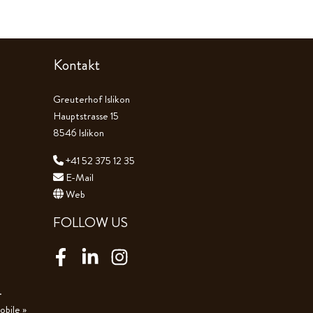
Kontakt
Greuterhof Islikon
Hauptstrasse 15
8546 Islikon
+41 52 375 12 35
E-Mail
Web
FOLLOW US
Facebook
LinkedIn
Instagram
.
bile »