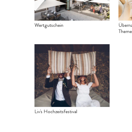
Wertgutschein
Überna
Theme
Liv's Hochzeitsfestival