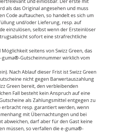
ertrelevant und einlösbar. Der erste mit
d als das Original angesehen und muss
en Code auftauchen, so handelt es sich um
üllung und/oder Lieferung, resp. auf
de einzulösen, selbst wenn der Ersteinlöser
trugsabsicht sofort eine strafrechtliche
 Möglichkeit seitens von Swizz Green, das
de e-guma®-Gutscheinnummer wirklich vom
n). Nach Ablauf dieser Frist ist Swizz Green
 Gutscheine nicht gegen Barwertauszahlung
izz Green bereit, den verbleibenden
chen Fall besteht kein Anspruch auf eine
e Gutscheine als Zahlungsmittel entgegen zu
erbracht resp. garantiert werden, wenn
usammenhang mit Übernachtungen und bei
t abweichen, darf aber für den Gast keine
ben müssen, so verfallen die e-guma®-