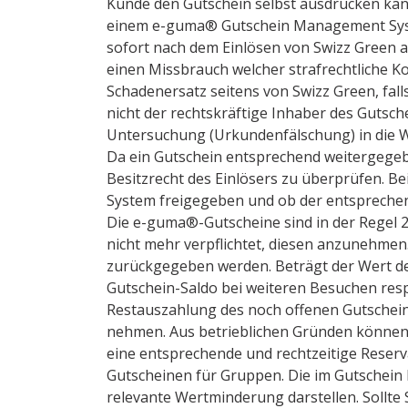
Kunde den Gutschein selbst ausdrucken kann,
einem e-guma® Gutschein Management Syste
sofort nach dem Einlösen von Swizz Green a
einen Missbrauch welcher strafrechtliche K
Schadenersatz seitens von Swizz Green, fal
nicht der rechtskräftige Inhaber des Gutsche
Untersuchung (Urkundenfälschung) in die W
Da ein Gutschein entsprechend weitergegebe
Besitzrecht des Einlösers zu überprüfen. B
System freigegeben und ob der entsprechen
Die e-guma®-Gutscheine sind in der Regel 2 
nicht mehr verpflichtet, diesen anzunehme
zurückgegeben werden. Beträgt der Wert des
Gutschein-Saldo bei weiteren Besuchen resp
Restauszahlung des noch offenen Gutschein-B
nehmen. Aus betrieblichen Gründen können 
eine entsprechende und rechtzeitige Reserv
Gutscheinen für Gruppen. Die im Gutschein 
relevante Wertminderung darstellen. Sollte