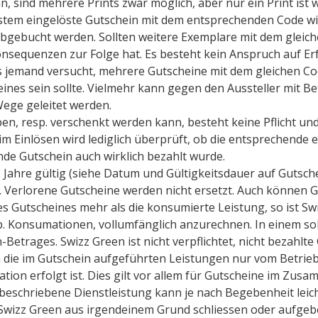
 sind mehrere Prints zwar möglich, aber nur ein Print ist w
m eingelöste Gutschein mit dem entsprechenden Code wir
bgebucht werden. Sollten weitere Exemplare mit dem gleich
onsequenzen zur Folge hat. Es besteht kein Anspruch auf Erf
ls jemand versucht, mehrere Gutscheine mit dem gleichen Co
ines sein sollte. Vielmehr kann gegen den Aussteller mit Be
ege geleitet werden.
n, resp. verschenkt werden kann, besteht keine Pflicht und
eim Einlösen wird lediglich überprüft, ob die entsprechen
de Gutschein auch wirklich bezahlt wurde.
Jahre gültig (siehe Datum und Gültigkeitsdauer auf Gutschei
n. Verlorene Gutscheine werden nicht ersetzt. Auch können
 Gutscheines mehr als die konsumierte Leistung, so ist Sw
. Konsumationen, vollumfänglich anzurechnen. In einem sol
etrages. Swizz Green ist nicht verpflichtet, nicht bezahlt
die im Gutschein aufgeführten Leistungen nur vom Betrieb 
ation erfolgt ist. Dies gilt vor allem für Gutscheine im Z
beschriebene Dienstleistung kann je nach Begebenheit leich
 Swizz Green aus irgendeinem Grund schliessen oder aufge