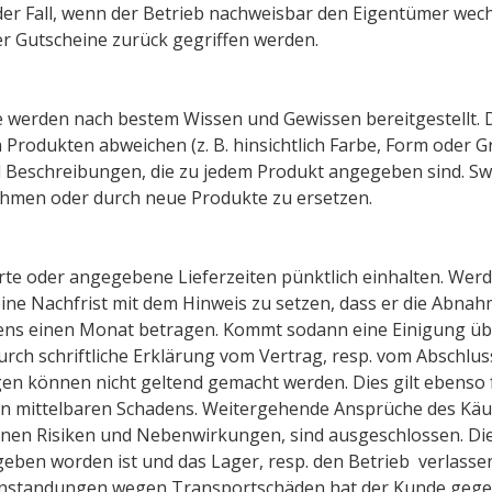
der Fall, wenn der Betrieb nachweisbar den Eigentümer wechs
 der Gutscheine zurück gegriffen werden.
 werden nach bestem Wissen und Gewissen bereitgestellt.
 Produkten abweichen (z. B. hinsichtlich Farbe, Form oder G
 Beschreibungen, die zu jedem Produkt angegeben sind. Swiz
ehmen oder durch neue Produkte zu ersetzen.
arte oder angegebene Lieferzeiten pünktlich einhalten. We
 eine Nachfrist mit dem Hinweis zu setzen, dass er die Abn
tens einen Monat betragen. Kommt sodann eine Einigung übe
rch schriftliche Erklärung vom Vertrag, resp. vom Abschlus
en können nicht geltend gemacht werden. Dies gilt ebenso
 mittelbaren Schadens. Weitergehende Ansprüche des Käufe
ndenen Risiken und Nebenwirkungen, sind ausgeschlossen. Di
en worden ist und das Lager, resp. den Betrieb verlassen 
anstandungen wegen Transportschäden hat der Kunde ge