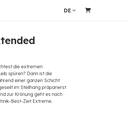
DE
WARENKORB
xtended
htest die extremen
eib spüren? Dann ist die
ährend einer ganzen Schicht
eseilt im Steilhang präparierst
Und zur Krönung geht es nach
chnik-Best-Zeit Extreme.