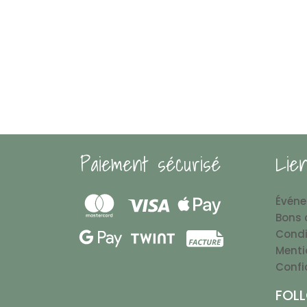
Paiement sécurisé
Lie
Évén
Bons 
Condi
Menti
Confi
FOL