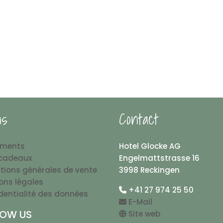
ns
Contact
ements
Hotel Glocke AG
cadeaux
Engelmattstrasse 16
tions générales de vente
3998 Reckingen
ons légales
+41 27 974 25 50
dentialité des données
E-Mail
LOW US
Site web