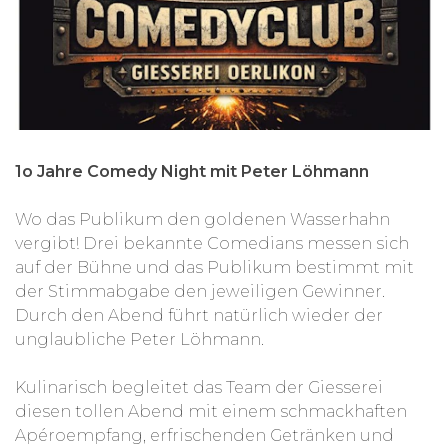
1o Jahre Comedy Night mit Peter Löhmann
Wo das Publikum den goldenen Wasserhahn
vergibt! Drei bekannte Comedians messen sich
auf der Bühne und das Publikum bestimmt mit
der Stimmabgabe den jeweiligen Gewinner.
Durch den Abend führt natürlich wieder der
unglaubliche Peter Löhmann.
Kulinarisch begleitet das Team der Giesserei
diesen tollen Abend mit einem schmackhaften
Apéroempfang, erfrischenden Getränken und