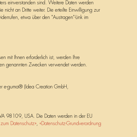
ers einverstanden sind. Weitere Daten werden
cht an Dritte weiter. Die erteilte Einwilligung zur
derrufen, etwa über den "Austragen"-Link im
n mit Ihnen erforderlich ist, werden Ihre
zu den genannten Zwecken verwendet werden.
ter e-guma® (Idea Creation GmbH,
e WA 98109, USA. Die Daten werden in der EU
n zum Datenschutz»
,
«Datenschutz-Grundverordnung