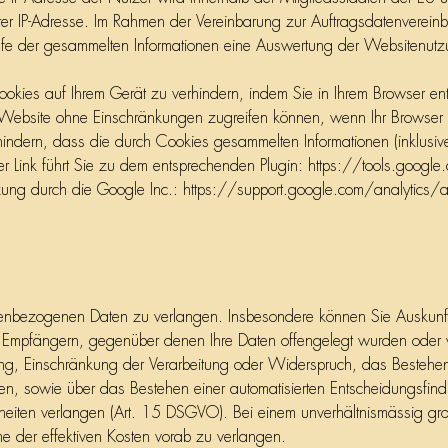
rer IP-Adresse. Im Rahmen der Vereinbarung zur Auftragsdatenvereinb
hilfe der gesammelten Informationen eine Auswertung der Websitenutzu
okies auf Ihrem Gerät zu verhindern, indem Sie in Ihrem Browser ent
er Website ohne Einschränkungen zugreifen können, wenn Ihr Browser 
hindern, dass die durch Cookies gesammelten Informationen (inklusive
r Link führt Sie zu dem entsprechenden Plugin: https://tools.goog
nutzung durch die Google Inc.: https://support.google.com/analyt
onenbezogenen Daten zu verlangen. Insbesondere können Sie Auskunft
Empfängern, gegenüber denen Ihre Daten offengelegt wurden oder 
ung, Einschränkung der Verarbeitung oder Widerspruch, das Bestehen 
en, sowie über das Bestehen einer automatisierten Entscheidungsfindu
lheiten verlangen (Art. 15 DSGVO). Bei einem unverhältnismässig gr
e der effektiven Kosten vorab zu verlangen.