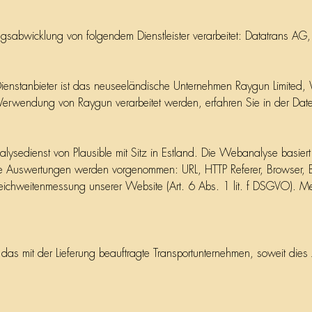
sabwicklung von folgendem Dienstleister verarbeitet: Datatrans AG
Dienstanbieter ist das neuseeländische Unternehmen Raygun Limited,
Verwendung von Raygun verarbeitet werden, erfahren Sie in der Dat
edienst von Plausible mit Sitz in Estland. Die Webanalyse basiert 
che Auswertungen werden vorgenommen: URL, HTTP Referer, Browser, B
eichweitenmessung unserer Website (Art. 6 Abs. 1 lit. f DSGVO). Meh
mit der Lieferung beauftragte Transportunternehmen, soweit dies zur