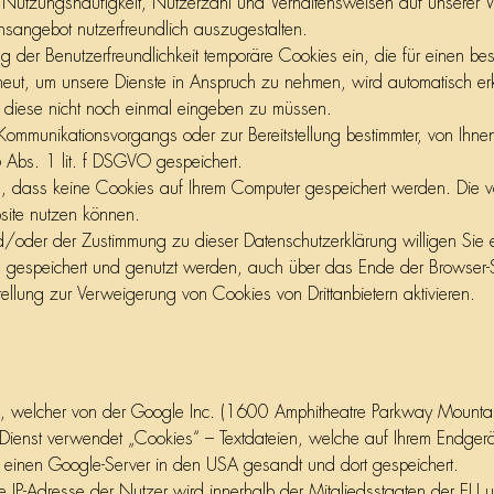
 Nutzungshäufigkeit, Nutzerzahl und Verhaltensweisen auf unserer Web
sangebot nutzerfreundlich auszugestalten.
g der Benutzerfreundlichkeit temporäre Cookies ein, die für einen be
neut, um unsere Dienste in Anspruch zu nehmen, wird automatisch er
m diese nicht noch einmal eingeben zu müssen.
Kommunikationsvorgangs oder zur Bereitstellung bestimmter, von Ihne
6 Abs. 1 lit. f DSGVO gespeichert.
ren, dass keine Cookies auf Ihrem Computer gespeichert werden. Die 
bsite nutzen können.
d/oder der Zustimmung zu dieser Datenschutzerklärung willigen Sie
espeichert und genutzt werden, auch über das Ende der Browser-Si
tellung zur Verweigerung von Cookies von Drittanbietern aktivieren.
cs“, welcher von der Google Inc. (1600 Amphitheatre Parkway Moun
ienst verwendet „Cookies“ – Textdateien, welche auf Ihrem Endgerä
 einen Google-Server in den USA gesandt und dort gespeichert.
Die IP-Adresse der Nutzer wird innerhalb der Mitgliedsstaaten der EU