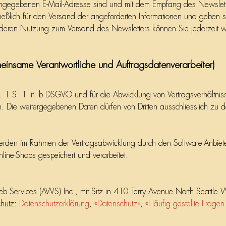
 angegebenen E-Mail-Adresse sind und mit dem Empfang des Newslett
lich für den Versand der angeforderten Informationen und geben sie ni
deren Nutzung zum Versand des Newsletters können Sie jederzeit wi
einsame Verantwortliche und Auftragsdatenverarbeiter)
. 1 S. 1 lit. b DSGVO und für die Abwicklung von Vertragsverhältnisse
. Die weitergegebenen Daten dürfen von Dritten ausschliesslich 
rden im Rahmen der Vertragsabwicklung durch den Software-Anbie
ne-Shops gespeichert und verarbeitet.
 Services (AWS) Inc., mit Sitz in 410 Terry Avenue North Seattl
chutz:
Datenschutzerklärung
,
«Datenschutz»
,
«Häufig gestellte Frage