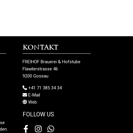
Kontakt
FREIHOF Brauerei & Hofstube
Flawilerstrasse 46
9200 Gossau
+41 71 385 34 34
E-Mail
Web
FOLLOW US
ese
den.
Facebook
Instagram
Whatsapp Channel