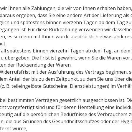
ir Ihnen alle Zahlungen, die wir von Ihnen erhalten haben, 
daraus ergeben, dass Sie eine andere Art der Lieferung als
glich und spätestens binnen vierzehn Tagen ab dem Tag zur
egangen ist. Für diese Rückzahlung verwenden wir dasselbe 
n, es sei denn mit Ihnen wurde ausdrücklich etwas anderes 
et.
Fall spätestens binnen vierzehn Tagen ab dem Tag, an dem 
 übergeben. Die Frist ist gewahrt, wenn Sie die Waren vor 
sten der Rücksendung der Waren.
r Widerrufsfrist mit der Ausführung des Vertrags beginnen
 dem Anteil der bis zu dem Zeitpunkt, zu dem Sie uns über d
(z. B. teileingelöste Gutscheine, Dienstleistungen) im Verh
 bei bestimmten Verträgen gesetzlich ausgeschlossen ist. Die
cht vorgefertigt sind und für deren Herstellung eine indiv
deutig auf die persönlichen Bedürfnisse des Verbrauchers z
en, die aus Gründen des Gesundheitsschutzes oder der Hygi
fernt wurde,