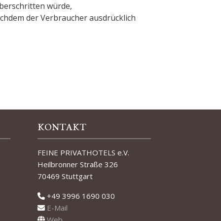
berschritten würde,
achdem der Verbraucher ausdrücklich
KONTAKT
FEINE PRIVATHOTELS e.V.
Heilbronner Straße 326
70469 Stuttgart
+49 3996 1690 030
E-Mail
Web