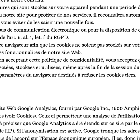
accès à notre contenu.
res qui sont stockés sur votre appareil pendant une période de
au notre site pour profiter de nos services, il reconnaîtra auto
vous éviter de les saisir une nouvelle fois.
sus de communication électronique ou pour la disposition de c
 l'art. 6, al. 1, let. f du RGPD.
 navigateur afin que les cookies ne soient pas stockés sur vot
es fonctionnalités de notre site Web.
en acceptant cette politique de confidentialité, vous acceptez 
ectées, stockées et utilisées, même après la fin de la session 
ramètres du navigateur destinés à refuser les cookies tiers.
de site Web Google Analytics, fourni par Google Inc., 1600 Am
es (voir Cookies). Ceux-ci permettent une analyse de l'utilisat
 préciser que Google Analytics a été étendu sur ce site par le 
 l'IP). Si l'anonymisation est active, Google tronque les adre
s de l'accord sur l'Espace économique européen. Il est donc i