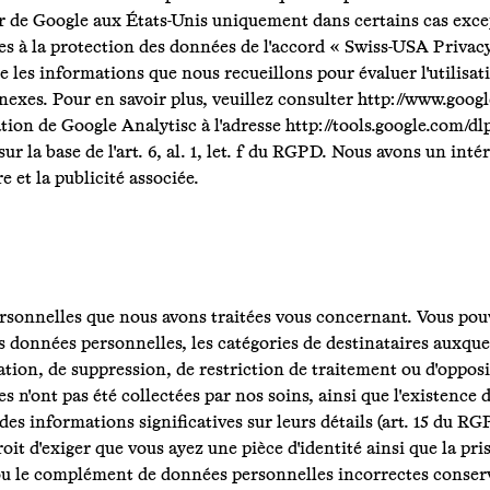
ur de Google aux États-Unis uniquement dans certains cas exce
ves à la protection des données de l'accord « Swiss-USA Privacy
 les informations que nous recueillons pour évaluer l'utilisat
nexes. Pour en savoir plus, veuillez consulter http://www.goog
ion de Google Analytisc à l'adresse http://tools.google.com/dl
ur la base de l'art. 6, al. 1, let. f du RGPD. Nous avons un int
re et la publicité associée.
ersonnelles que nous avons traitées vous concernant. Vous 
des données personnelles, les catégories de destinataires auxqu
ation, de suppression, de restriction de traitement ou d'opposi
es n'ont pas été collectées par nos soins, ainsi que l'existence
des informations significatives sur leurs détails (art. 15 du R
t d'exiger que vous ayez une pièce d'identité ainsi que la prise
u le complément de données personnelles incorrectes conserv