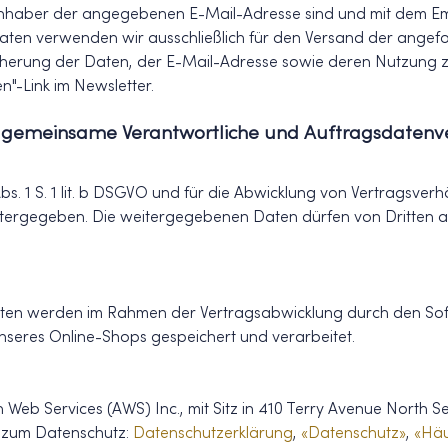
 Inhaber der angegebenen E-Mail-Adresse sind und mit dem Em
aten verwenden wir ausschließlich für den Versand der angefo
Speicherung der Daten, der E-Mail-Adresse sowie deren Nutzun
n"-Link im Newsletter.
l. gemeinsame Verantwortliche und Auftragsdatenve
 Abs. 1 S. 1 lit. b DSGVO und für die Abwicklung von Vertragsverh
tergegeben. Die weitergegebenen Daten dürfen von Dritten a
en werden im Rahmen der Vertragsabwicklung durch den Sof
seres Online-Shops gespeichert und verarbeitet.
eb Services (AWS) Inc., mit Sitz in 410 Terry Avenue North S
n zum Datenschutz:
Datenschutzerklärung
,
«Datenschutz»
,
«Häu