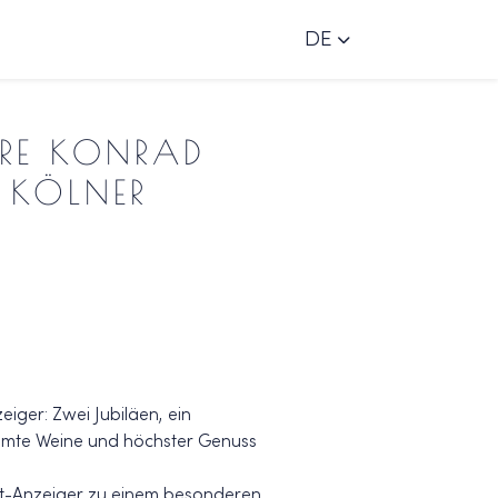
DE
HRE KONRAD
 KÖLNER
iger: Zwei Jubiläen, ein
hmte Weine und höchster Genuss
dt-Anzeiger zu einem besonderen