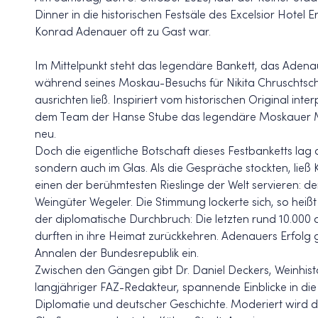
Dinner in die historischen Festsäle des Excelsior Hotel 
Konrad Adenauer oft zu Gast war.
Im Mittelpunkt steht das legendäre Bankett, das Aden
während seines Moskau-Besuchs für Nikita Chruschtsc
ausrichten ließ. Inspiriert vom historischen Original inte
dem Team der Hanse Stube das legendäre Moskauer M
neu.
Doch die eigentliche Botschaft dieses Festbanketts lag 
sondern auch im Glas. Als die Gespräche stockten, lie
einen der berühmtesten Rieslinge der Welt servieren: d
Weingüter Wegeler. Die Stimmung lockerte sich, so heiß
der diplomatische Durchbruch: Die letzten rund 10.00
durften in ihre Heimat zurückkehren. Adenauers Erfolg g
Annalen der Bundesrepublik ein.
Zwischen den Gängen gibt Dr. Daniel Deckers, Weinhist
langjähriger FAZ-Redakteur, spannende Einblicke in di
Diplomatie und deutscher Geschichte. Moderiert wird 