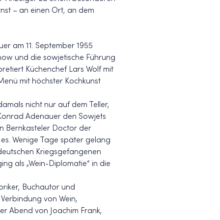
Ernst – an einen Ort, an dem
auer am 11. September 1955
how und die sowjetische Führung
rpretiert Küchenchef Lars Wolf mit
enü mit höchster Kochkunst
damals nicht nur auf dem Teller,
ß Konrad Adenauer den Sowjets
en Bernkasteler Doctor der
t es. Wenige Tage später gelang
0 deutschen Kriegsgefangenen
ing als „Wein-Diplomatie“ in die
oriker, Buchautor und
e Verbindung von Wein,
der Abend von Joachim Frank,