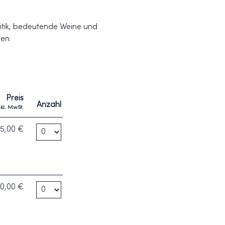
olitik, bedeutende Weine und
en.
Preis
Anzahl
nkl. MwSt.
Anzahl Tickets Dinner 150 Jahre Konrad Adenauer - 
5,00 €
Anzahl Tickets Übernachtungsarrangement: 150 Jahr
0,00 €