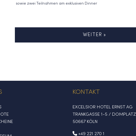
sowie zwei Teilnahmen am exklusiven Dinner
WEITER »
S
KONTAKT
S
EXCELSIOR HOTEL ERNST AG
BOTE
TRANKGASSE 1-5 / DOMPLATZ
HEINE
50667 KÖLN
+49 221 270 1