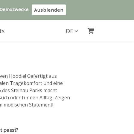
d Demozwecke.
Ausblenden
ts
DE
Warenkorb
iven Hoodie! Gefertigt aus
malen Tragekomfort und eine
o des Steinau Parks macht
uch oder für den Alltag. Zeigen
em modischen Statement!
t passt?