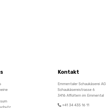
ks
Kontakt
s
Emmentaler Schaukäserei AG
heine
Schaukäsereistrasse 6
3416 Affoltern im Emmental
ssum
+41 34 435 16 11
schutz