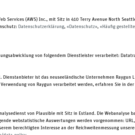
 Services (AWS) Inc., mit Sitz in 410 Terry Avenue North Seatt
enschutz:
Datenschutzerklärung
,
«Datenschutz»
,
«Häufig gestellt
ngsabwicklung von folgendem Dienstleister verarbeitet: Datatra
l. Dienstanbieter ist das neuseeländische Unternehmen Raygun Li
e Verwendung von Raygun verarbeitet werden, erfahren Sie in de
ysedienst von Plausible mit Sitz in Estland. Die Webanalyse ba
olgende webstatistische Auswertungen werden vorgenommen: URL, 
erem berechtigten Interesse an der Reichweitenmessung unserer W
io/data-policy