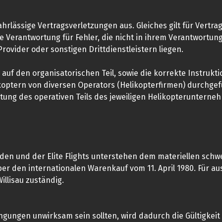
t fahrlässige Vertragsverletzungen aus. Gleiches gilt für Ver
ne Verantwortung für Fehler, die nicht in ihrem Verantwortu
ovider oder sonstigen Drittdienstleistern liegen.
 auf den organisatorischen Teil, sowie die korrekte Instruktio
ikoptern von diversen Operators (Helikopterfirmen) durchgef
ortung des operativen Teils des jeweiligen Helikopterunter
n und der Elite Flights unterstehen dem materiellen schwe
 den internationalen Warenkauf vom 11. April 1980. Für au
Willisau zuständig.
ingungen unwirksam sein sollten, wird dadurch die Gültigkei