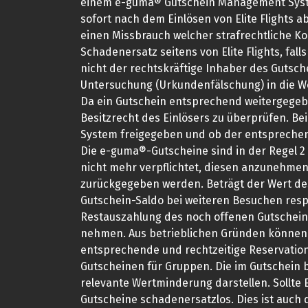
einem e-guma® Gutschein Management Syste
sofort nach dem Einlösen von Elite Flights 
einen Missbrauch welcher strafrechtliche Ko
Schadenersatz seitens von Elite Flights, fa
nicht der rechtskräftige Inhaber des Gutsche
Untersuchung (Urkundenfälschung) in die We
Da ein Gutschein entsprechend weitergegeben
Besitzrecht des Einlösers zu überprüfen. B
System freigegeben und ob der entsprechen
Die e-guma®-Gutscheine sind in der Regel 2 Ja
nicht mehr verpflichtet, diesen anzunehmen
zurückgegeben werden. Beträgt der Wert des 
Gutschein-Saldo bei weiteren Besuchen resp
Restauszahlung des noch offenen Gutschein-Be
nehmen. Aus betrieblichen Gründen können d
entsprechende und rechtzeitige Reservation
Gutscheinen für Gruppen. Die im Gutschein 
relevante Wertminderung darstellen. Sollte 
Gutscheine schadenersatzlos. Dies ist auch 