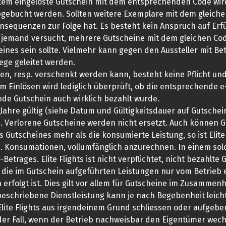
m eingelöste Gutschein mit dem entsprechenden Code wird
abgebucht werden. Sollten weitere Exemplare mit dem gleich
nsequenzen zur Folge hat. Es besteht kein Anspruch auf Erfü
lls jemand versucht, mehrere Gutscheine mit dem gleichen Cod
ines sein sollte. Vielmehr kann gegen den Aussteller mit Bet
ge geleitet werden.
, resp. verschenkt werden kann, besteht keine Pflicht und M
eim Einlösen wird lediglich überprüft, ob die entsprechend
de Gutschein auch wirklich bezahlt wurde.
hre gültig (siehe Datum und Gültigkeitsdauer auf Gutschein). 
. Verlorene Gutscheine werden nicht ersetzt. Auch können 
Gutscheines mehr als die konsumierte Leistung, so ist Elite
. Konsumationen, vollumfänglich anzurechnen. In einem solc
trages. Elite Flights ist nicht verpflichtet, nicht bezahlte
ie im Gutschein aufgeführten Leistungen nur vom Betrieb e
 erfolgt ist. Dies gilt vor allem für Gutscheine im Zusamm
beschriebene Dienstleistung kann je nach Begebenheit leicht
Elite Flights aus irgendeinem Grund schliessen oder aufgeb
der Fall, wenn der Betrieb nachweisbar den Eigentümer wechs