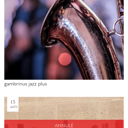
gambrinus jazz plus
15
AOÛT
ANNULÉ