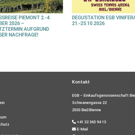
SREISE PIEMONT 2.-4.
DEGUSTATION EGB VINIFER
ER 2026 –
21.-25.10.2026
TZTERMIN AUFGRUND
SER NACHFRAGE!
Kontakt
EGB – Einkaufsgenossenschaft Bie
ein
Schwanengasse 22
2503 Biel/Bienne
sum
+41 32 365 94 13
chutz
E-Mail