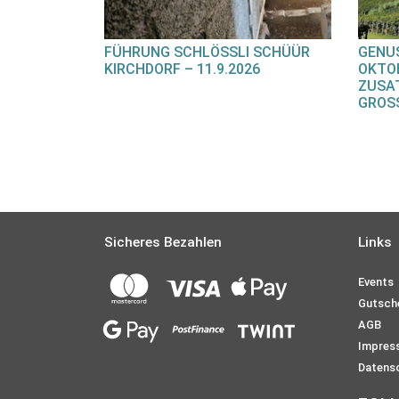
FÜHRUNG SCHLÖSSLI SCHÜÜR
GENUS
KIRCHDORF – 11.9.2026
OKTOB
ZUSA
GROS
Sicheres Bezahlen
Links
Events
Gutsch
AGB
Impres
Datens