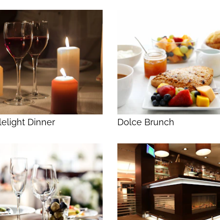
elight Dinner
Dolce Brunch