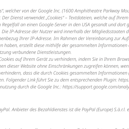
cs“, welcher von der Google Inc. (1600 Amphitheatre Parkway Mo
 Der Dienst verwendet „Cookies“ – Textdateien, welche auf Ihrem
egelfall an einen Google-Server in den USA gesandt und dort g
g. Die IP-Adresse der Nutzer wird innerhalb der Mitgliedsstaate
sonenbezug Ihrer IP-Adresse. Im Rahmen der Vereinbarung zur Au
en haben, erstellt diese mithilfe der gesammelten Informatione
nutzung verbundene Dienstleistungen.
 Cookies auf Ihrem Gerät zu verhindern, indem Sie in Ihrem Bro
tionen dieser Website ohne Einschränkungen zugreifen können, wen
verhindern, dass die durch Cookies gesammelten Informationen (in
n. Folgender Link führt Sie zu dem entsprechenden Plugin: http
ennutzung durch die Google Inc.: https://support.google.com/ana
al. Anbieter des Bezahldienstes ist die PayPal (Europe) S.à.r.l. e