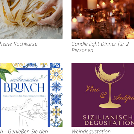
heine Kochkurse
Candle light Dinner für 2
Personen
h - Genießen Sie den
Weindegustation