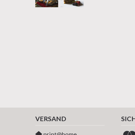
VERSAND
SIC
print@home