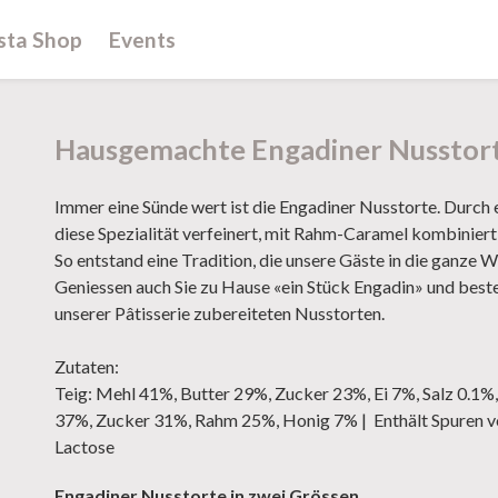
sta Shop
Events
Hausgemachte Engadiner Nusstor
Immer eine Sünde wert ist die Engadiner Nusstorte. Durc
diese Spezialität verfeinert, mit Rahm-Caramel kombinier
So entstand eine Tradition, die unsere Gäste in die ganze W
Geniessen auch Sie zu Hause «ein Stück Engadin» und bestell
unserer Pâtisserie zubereiteten Nusstorten.
Zutaten:
Teig: Mehl 41%, Butter 29%, Zucker 23%, Ei 7%, Salz 0.1%,
37%, Zucker 31%, Rahm 25%, Honig 7% | Enthält Spuren vo
Lactose
Engadiner Nusstorte in zwei Grössen