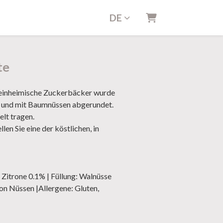
DE
Warenkorb
te
h einheimische Zuckerbäcker wurde
t und mit Baumnüssen abgerundet.
elt tragen.
en Sie eine der köstlichen, in
 Zitrone 0.1% | Füllung: Walnüsse
n Nüssen |Allergene: Gluten,