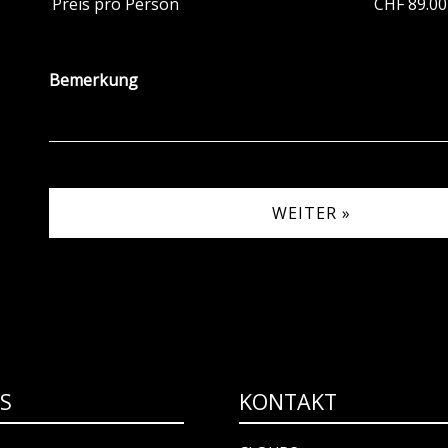
Preis pro Person
CHF 89.00
Bemerkung
WEITER »
KS
KONTAKT