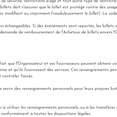
de sécurité, restrictions d'âge et tout autre type de restricti
billets doit s'assurer que le billet est protégé contre des usag
s modifient ou impriment frauduleusement le billet). Le code 
es ni échangeables. Si des événements sont reportés, les billet
a demande de remboursement de l'Acheteur de billets envers l'
 fait que l'Organisateur et ses fournisseurs peuvent obtenir 
tème et qu'ils fournissent des services. Ces renseignements pe
 contrôler l'accès.
 se servir des renseignements personnels pour leurs propres bu
à utiliser les renseignements personnels, ou à les transférer à
 conformément à toutes les dispositions légales.