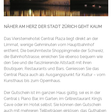
NÄHER AM HERZ DER STADT ZÜRICH GEHT KAUM
Das Viersternehotel Central Plaza liegt direkt an der
Limmat, wenige Gehminuten vom Hauptbahnhof
entfernt. Die berühmteste Shoppingmeile der Schweiz,
die Bahnhofstrasse, erreichen Sie ebenso bequem wie
den See und die faszinierende Altstadt mit ihren
Boutiquen, Restaurants und Bars. Geniessen Sie das
Central Plaza auch als Ausgangspunkt für Kultur – vom
Kunsthaus bis zum Opernhaus.
Der Gutschein ist im ganzen Haus gültig, sei es in der
Central 1 Piano Bar, im Garten, im Grillrestaurant King’s
Cave oder im Hotel selbst. Sie können den Gutschein
auch mit mehreren Teilbeträgen einlösen, das Guthaben