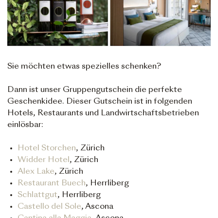
Sie möchten etwas spezielles schenken?
Dann ist unser Gruppengutschein die perfekte
Geschenkidee. Dieser Gutschein ist in folgenden
Hotels, Restaurants und Landwirtschaftsbetrieben
einlösbar:
Hotel Storchen
, Zürich
Widder Hotel
, Zürich
Alex Lake
, Zürich
Restaurant Buech
, Herrliberg
Schlattgut
, Herrliberg
Castello del Sole
, Ascona