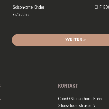
Saisonkarte Kinder
CHF 120.
Bis 15 Jahre
WEITER »
S
KONTAKT
s
CabriO Stanserhorn-Bahn
s
Stansstaderstrasse 19