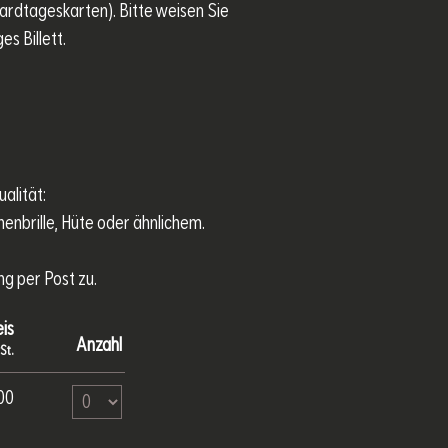
oardtageskarten). Bitte weisen Sie
es Billett.
alität:
nenbrille, Hüte oder ähnlichem.
ng per Post zu.
is
Anzahl
St.
Anzahl Tickets Saisonkarte Erwachsene
00