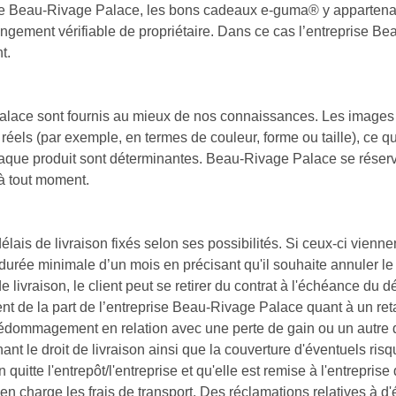
prise Beau-Rivage Palace, les bons cadeaux e-guma® y appartena
gement vérifiable de propriétaire. Dans ce cas l’entreprise Be
t.
lace sont fournis au mieux de nos connaissances. Les images 
 réels (par exemple, en termes de couleur, forme ou taille), ce 
haque produit sont déterminantes. Beau-Rivage Palace se réserve
à tout moment.
lais de livraison fixés selon ses possibilités. Si ceux-ci vienn
 durée minimale d’un mois en précisant qu'il souhaite annuler le
e livraison, le client peut se retirer du contrat à l'échéance du 
de la part de l’entreprise Beau-Rivage Palace quant à un retard 
dommagement en relation avec une perte de gain ou un autre d
nant le droit de livraison ainsi que la couverture d'éventuels ris
quitte l'entrepôt/l'entreprise et qu'elle est remise à l'entrepris
 en charge les frais de transport. Des réclamations relatives à