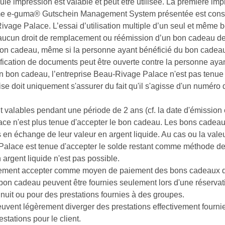
le impression est valable et peut être utilisée. La première imp
me e-guma® Gutschein Management System présentée est considér
vage Palace. L’essai d’utilisation multiple d’un seul et même 
iste aucun droit de remplacement ou réémission d’un bon cadeau d
l bon cadeau, même si la personne ayant bénéficié du bon cadeau 
sification de documents peut être ouverte contre la personne ay
n bon cadeau, l’entreprise Beau-Rivage Palace n'est pas tenue d
ise doit uniquement s'assurer du fait qu'il s'agisse d'un numér
lables pendant une période de 2 ans (cf. la date d'émission et
lace n'est plus tenue d'accepter le bon cadeau. Les bons cadea
 en échange de leur valeur en argent liquide. Au cas ou la val
e Palace est tenue d'accepter le solde restant comme méthode d
n argent liquide n'est pas possible.
lement accepter comme moyen de paiement des bons cadeaux qu
le bon cadeau peuvent être fournies seulement lors d'une réserva
nuit ou pour des prestations fournies à des groupes.
euvent légèrement diverger des prestations effectivement fourni
tations pour le client.