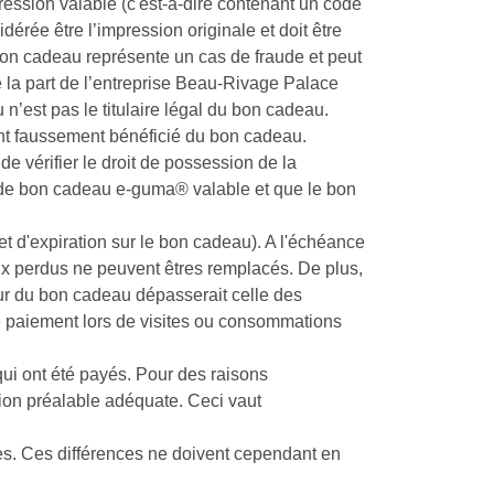
ression valable (c'est-à-dire contenant un code
ée être l’impression originale et doit être
bon cadeau représente un cas de fraude et peut
e la part de l’entreprise Beau-Rivage Palace
n’est pas le titulaire légal du bon cadeau.
ant faussement bénéficié du bon cadeau.
e vérifier le droit de possession de la
o de bon cadeau e-guma® valable et que le bon
 d'expiration sur le bon cadeau). A l'échéance
ux perdus ne peuvent êtres remplacés. De plus,
eur du bon cadeau dépasserait celle des
e paiement lors de visites ou consommations
i ont été payés. Pour des raisons
tion préalable adéquate. Ceci vaut
es. Ces différences ne doivent cependant en