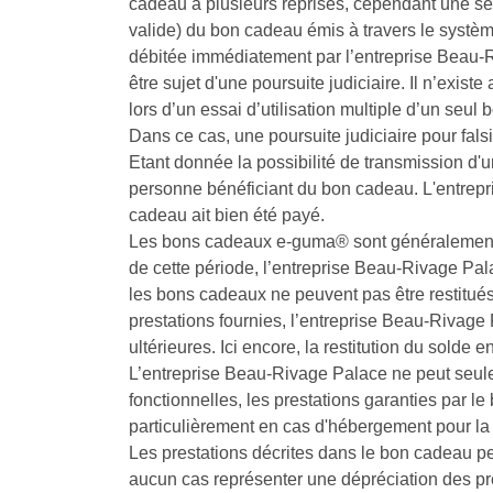
cadeau à plusieurs reprises, cependant une seu
valide) du bon cadeau émis à travers le systè
débitée immédiatement par l’entreprise Beau-Ri
être sujet d'une poursuite judiciaire. Il n’ex
lors d’un essai d’utilisation multiple d’un seu
Dans ce cas, une poursuite judiciaire pour fal
Etant donnée la possibilité de transmission d'u
personne bénéficiant du bon cadeau. L'entrepr
cadeau ait bien été payé.
Les bons cadeaux e-guma® sont généralement va
de cette période, l’entreprise Beau-Rivage Pa
les bons cadeaux ne peuvent pas être restitués
prestations fournies, l’entreprise Beau-Rivag
ultérieures. Ici encore, la restitution du solde e
L’entreprise Beau-Rivage Palace ne peut seu
fonctionnelles, les prestations garanties par 
particulièrement en cas d'hébergement pour la 
Les prestations décrites dans le bon cadeau p
aucun cas représenter une dépréciation des pres