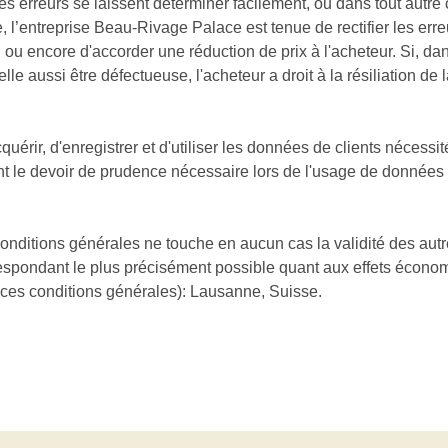
es erreurs se laissent déterminer facilement, ou dans tout autre
, l’entreprise Beau-Rivage Palace est tenue de rectifier les err
son ou encore d'accorder une réduction de prix à l'acheteur. Si,
e aussi être défectueuse, l'acheteur a droit à la résiliation de l
uérir, d'enregistrer et d'utiliser les données de clients nécessit
nt le devoir de prudence nécessaire lors de l'usage de données
conditions générales ne touche en aucun cas la validité des aut
respondant le plus précisément possible quant aux effets écono
 ces conditions générales): Lausanne, Suisse.