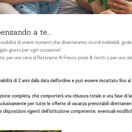
ensando a te...
sibilità di vivere momenti che diventeranno ricordi indelebili, goder
egalo giusto per ogni occasione!
te, per una cena al Ristorante Al Fresco pizze & risotti o per uno dei 
alidità di 2 anni dalla data dell'ordine e può essere riscattato fino 
azione completa, che comporterà una chiusura totale e una fase di lav
esclusivamente per tutte le offerte di vacanza prenotabili direttame
 le disposizioni vigenti dell'istituzione competente; eventuali modific