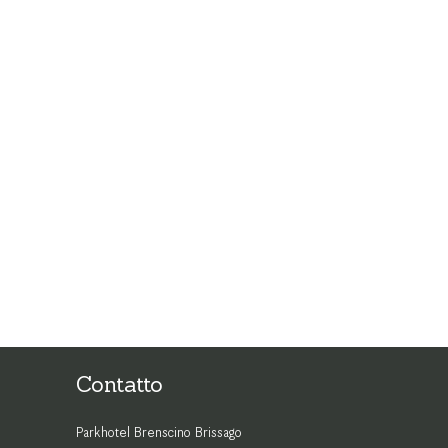
Contatto
Parkhotel Brenscino Brissago