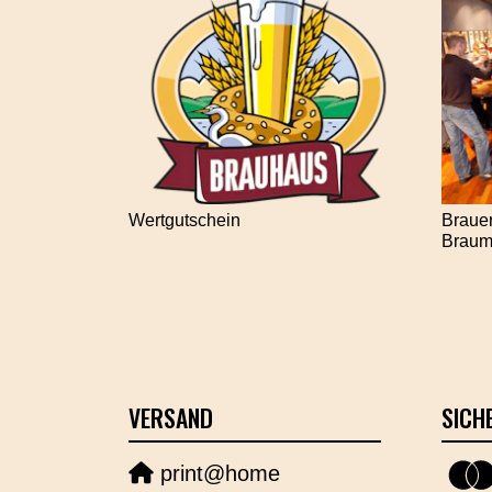
Wertgutschein
Brauer
Braume
VERSAND
SICH
print@home