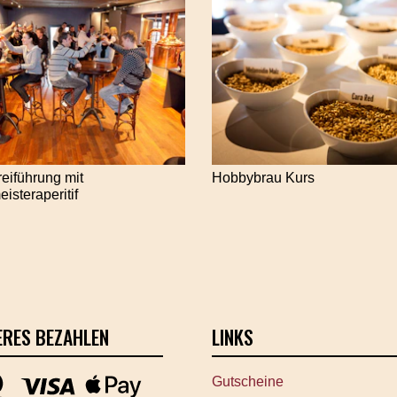
eiführung mit
Hobbybrau Kurs
isteraperitif
ERES BEZAHLEN
LINKS
Gutscheine