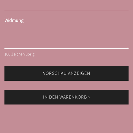
Widmung
160
Zeichen übrig
VORSCHAU ANZEIGEN
IN DEN WARENKORB »