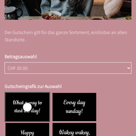
Der Gutschein gilt für das ganze Sortiment, einlösbar an allen
Standorte.
Betragsauswahl
Eigener Betrag
Gutscheingrafik zur Auswahl