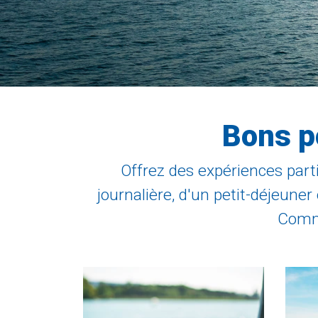
Bons p
Offrez des expériences parti
journalière, d'un petit-déjeune
Comma