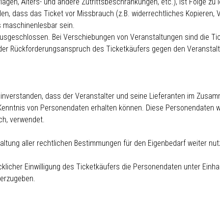
agen, Alters- und andere Zutrittsbeschränkungen, etc.), ist Folge zu l
llen, dass das Ticket vor Missbrauch (z.B. widerrechtliches Kopieren
s maschinenlesbar sein.
ausgeschlossen. Bei Verschiebungen von Veranstaltungen sind die T
ich der Rückforderungsanspruch des Ticketkäufers gegen den Veranst
 einverstanden, dass der Veranstalter und seine Lieferanten im Zusam
 Kenntnis von Personendaten erhalten können. Diese Personendaten 
ich, verwendet.
altung aller rechtlichen Bestimmungen für den Eigenbedarf weiter nut
ücklicher Einwilligung des Ticketkäufers die Personendaten unter Einh
terzugeben.