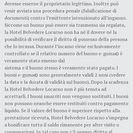
dovesse esserne il proprietario legittimo. Inoltre può
venir avviata una procedura penale (falsificazione di
documenti) contro l’emittente intenzionato all’inganno.
Siccome un buono può essere sia trasmesso sia regalato,
la Hotel Belvedere Locarno non ha né il dovere né la
possibilità di verificare il diritto di possesso della persona
che lo incassa. Durante l’incasso viene esclusivamente
controllato se il relativo numero del buono e-guma© è
veramente stato emesso dal
sistema e il buono stesso è veramente stato pagato. I
buoni e-guma© sono generalmente validi 2 anni (vedere
la data e la durata di validità sul buono). Dopo la scadenza
la Hotel Belvedere Locarno non è più tenuta ad
accettarli. I buoni smarriti non vengono sostituiti. I buoni
non possono neanche essere restituiti contro pagamento
liquido. Se il valore del buono è superiore rispetto alla
prestazione ricevuta, Hotel Belvedere Locarno s’impegna
a bonificare tutto il saldo rimanente per altre visite o
consumazioni. In tal caso non c’è nessun diritto al