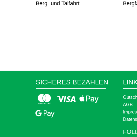
Berg- und Talfahrt
Bergf
SICHERES BEZAHLEN
LIN
Gutsch
AGB
Impre
Datens
FOL