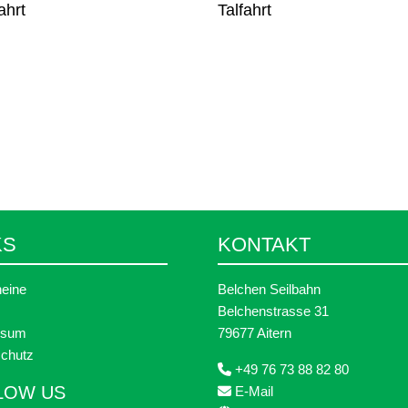
ahrt
Talfahrt
KS
KONTAKT
eine
Belchen Seilbahn
Belchenstrasse 31
ssum
79677 Aitern
chutz
+49 76 73 88 82 80
LOW US
E-Mail