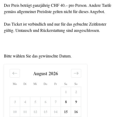
Der Preis beträgt ganzjährig CHF 40.– pro Person. Andere Tarife
gemäss allgemeiner Preisliste gelten nicht für dieses Angebot.
Das Ticket ist verbindlich und nur für das gebuchte Zeitfenster
gültig. Umtausch und Rückerstattung sind ausgeschlossen.
Bitte wählen Sie das gewünschte Datum.
August 2026
Mo
Di
Mi
Do
Fr
Sa
So
1
2
3
4
5
6
7
8
9
10
11
12
13
14
15
16